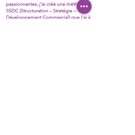
passionnantes, j’ai créé une méthode
SSDC (Structuration – Stratégie –
Développement Commercial) que j’ai à
cœur de transmettre depuis 2017 en
tant que Consultante en Organisation.
Femme de terrain, pragmatique,
j’évalue, je partage et je
transmets les clés pour :